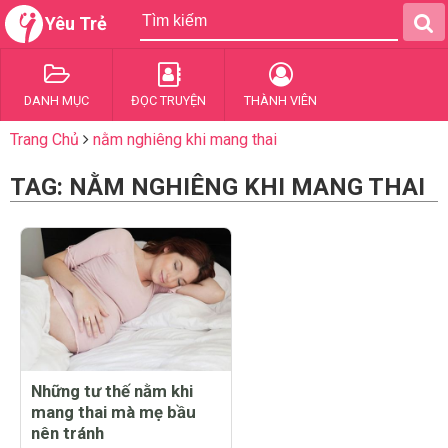
Yêu Trẻ
DANH MỤC
ĐỌC TRUYỆN
THÀNH VIÊN
Trang Chủ
nằm nghiêng khi mang thai
TAG: NẰM NGHIÊNG KHI MANG THAI
Những tư thế nằm khi
mang thai mà mẹ bầu
nên tránh