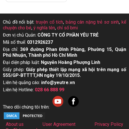
Chủ đề nổi bật:
truyện cổ tích
,
bảng cân nặng trẻ sơ sinh
,
kể
chuyện cho bé
,
ý nghĩa tên
,
chỉ số bmi
Đơn vị chủ Quản:
CÔNG TY CỔ PHẦN YÊU TRẺ
Mã số thuế:
0312926237
Địa chỉ:
369 đường Phan Đình Phùng, Phường 15, Quận
Phú Nhuận, Thành phố Hồ Chí Minh
Đại diện pháp luật:
Nguyễn Hoàng Phượng Linh
Giấy phép:
Giấy phép thiết lập mạng xã hội trên mạng số
555/GP-BTTTT,HN ngày 19/10/2015.
Liên hệ quảng cáo:
info@yeutre.vn
Liên hệ Hotline:
028 66 888 99
Theo dõi chúng tôi trên:
About us
User Agreement
Privacy Policy