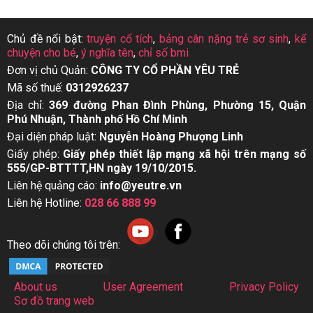
Chủ đề nổi bật:
truyện cổ tích
,
bảng cân nặng trẻ sơ sinh
,
kể
chuyện cho bé
,
ý nghĩa tên
,
chỉ số bmi
Đơn vị chủ Quản:
CÔNG TY CỔ PHẦN YÊU TRẺ
Mã số thuế:
0312926237
Địa chỉ:
369 đường Phan Đình Phùng, Phường 15, Quận
Phú Nhuận, Thành phố Hồ Chí Minh
Đại diện pháp luật:
Nguyễn Hoàng Phượng Linh
Giấy phép:
Giấy phép thiết lập mạng xã hội trên mạng số
555/GP-BTTTT,HN ngày 19/10/2015.
Liên hệ quảng cáo:
info@yeutre.vn
Liên hệ Hotline:
028 66 888 99
Theo dõi chúng tôi trên:
About us
User Agreement
Privacy Policy
Sơ đồ trang web