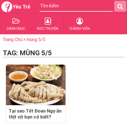
Yêu Trẻ
DANH MỤC
ĐỌC TRUYỆN
THÀNH VIÊN
Trang Chủ
mùng 5/5
TAG: MÙNG 5/5
Tại sao Tết Đoan Ngọ ăn
thịt vịt bạn có biết?