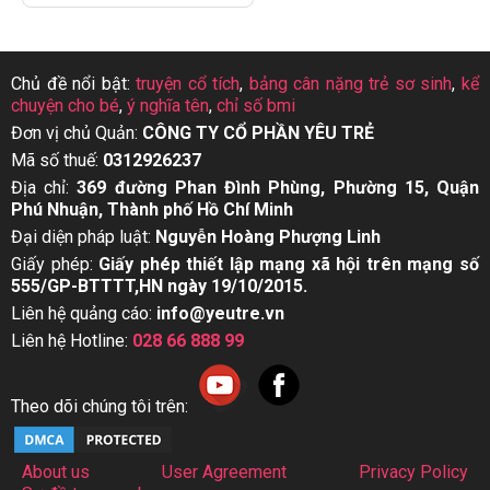
Chủ đề nổi bật:
truyện cổ tích
,
bảng cân nặng trẻ sơ sinh
,
kể
chuyện cho bé
,
ý nghĩa tên
,
chỉ số bmi
Đơn vị chủ Quản:
CÔNG TY CỔ PHẦN YÊU TRẺ
Mã số thuế:
0312926237
Địa chỉ:
369 đường Phan Đình Phùng, Phường 15, Quận
Phú Nhuận, Thành phố Hồ Chí Minh
Đại diện pháp luật:
Nguyễn Hoàng Phượng Linh
Giấy phép:
Giấy phép thiết lập mạng xã hội trên mạng số
555/GP-BTTTT,HN ngày 19/10/2015.
Liên hệ quảng cáo:
info@yeutre.vn
Liên hệ Hotline:
028 66 888 99
Theo dõi chúng tôi trên:
About us
User Agreement
Privacy Policy