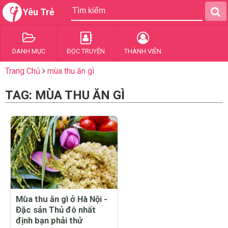
Yêu Trẻ
DANH MỤC
ĐỌC TRUYỆN
THÀNH VIÊN
Trang Chủ
mùa thu ăn gì
TAG: MÙA THU ĂN GÌ
Mùa thu ăn gì ở Hà Nội -
Đặc sản Thủ đô nhất
định bạn phải thử