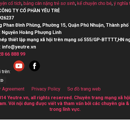
uyện cổ tích
,
bảng cân nặng trẻ sơ sinh
,
kể chuyện cho bé
,
ý nghĩa 
CÔNG TY CỔ PHẦN YÊU TRẺ
926237
g Phan Đình Phùng, Phường 15, Quận Phú Nhuận, Thành phố 
:
Nguyễn Hoàng Phượng Linh
hép thiết lập mạng xã hội trên mạng số 555/GP-BTTTT,HN n
:
info@yeutre.vn
28 66 888 99
 trên:
r Agreement
Privacy Policy
Sơ đồ trang web
14 Yeutre.vn, all rights reserved. Chuyên trang mạng xã hội
am. Với nội dung được viết và tham vấn bởi các chuyên gia &
trong lĩnh vực.