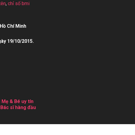
tên
,
chỉ số bmi
Hồ Chí Minh
gày 19/10/2015.
 Mẹ & Bé uy tín
 Bác sĩ hàng đầu