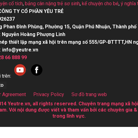
uyện cổ tích
,
bảng cân nặng trẻ sơ sinh
,
kể chuyện cho bé
,
ý nghĩa 
CÔNG TY CỔ PHẦN YÊU TRẺ
926237
g Phan Đình Phùng, Phường 15, Quận Phú Nhuận, Thành phố 
:
Nguyễn Hoàng Phượng Linh
hép thiết lập mạng xã hội trên mạng số 555/GP-BTTTT,HN n
:
info@yeutre.vn
28 66 888 99
 trên:
r Agreement
Privacy Policy
Sơ đồ trang web
14 Yeutre.vn, all rights reserved. Chuyên trang mạng xã hội
am. Với nội dung được viết và tham vấn bởi các chuyên gia &
trong lĩnh vực.