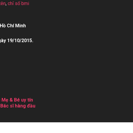
tên
,
chỉ số bmi
Hồ Chí Minh
gày 19/10/2015.
 Mẹ & Bé uy tín
 Bác sĩ hàng đầu