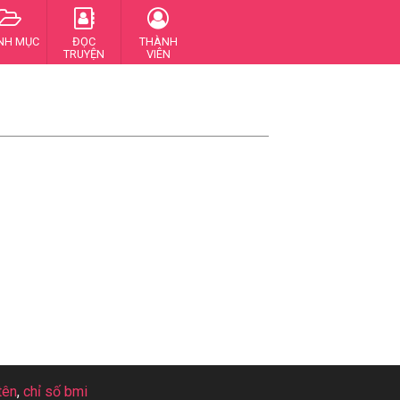
NH MỤC
ĐỌC
THÀNH
TRUYỆN
VIÊN
tên
,
chỉ số bmi