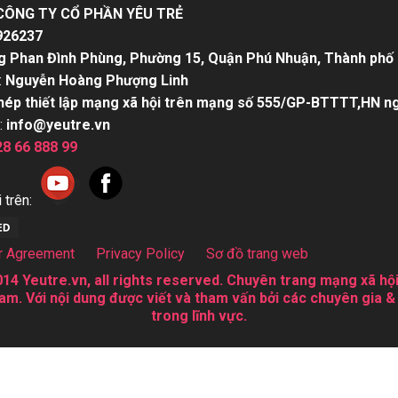
CÔNG TY CỔ PHẦN YÊU TRẺ
926237
g Phan Đình Phùng, Phường 15, Quận Phú Nhuận, Thành phố 
:
Nguyễn Hoàng Phượng Linh
hép thiết lập mạng xã hội trên mạng số 555/GP-BTTTT,HN n
:
info@yeutre.vn
28 66 888 99
 trên:
r Agreement
Privacy Policy
Sơ đồ trang web
14 Yeutre.vn, all rights reserved. Chuyên trang mạng xã hội
am. Với nội dung được viết và tham vấn bởi các chuyên gia &
trong lĩnh vực.