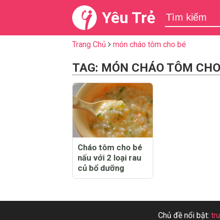
Yêu Trẻ
Trang Chủ
món cháo tôm cho bé
TAG: MÓN CHÁO TÔM CHO
Cháo tôm cho bé
nấu với 2 loại rau
củ bổ dưỡng
Chủ đề nổi bật:
tr