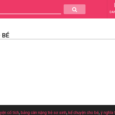
DA
 BÉ
uyện cổ tích
,
bảng cân nặng trẻ sơ sinh
,
kể chuyện cho bé
,
ý nghĩa 