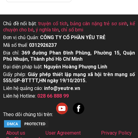
Chủ đề nổi bật:
truyện cổ tích
,
bảng cân nặng trẻ sơ sinh
,
kể
chuyện cho bé
,
ý nghĩa tên
,
chỉ số bmi
Đơn vị chủ Quản:
CÔNG TY CỔ PHẦN YÊU TRẺ
Mã số thuế:
0312926237
Địa chỉ:
369 đường Phan Đình Phùng, Phường 15, Quận
Phú Nhuận, Thành phố Hồ Chí Minh
Đại diện pháp luật:
Nguyễn Hoàng Phượng Linh
Giấy phép:
Giấy phép thiết lập mạng xã hội trên mạng số
555/GP-BTTTT,HN ngày 19/10/2015.
Liên hệ quảng cáo:
info@yeutre.vn
Liên hệ Hotline:
028 66 888 99
Theo dõi chúng tôi trên:
About us
User Agreement
Privacy Policy