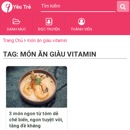
Yêu Trẻ
DANH MỤC
ĐỌC TRUYỆN
THÀNH VIÊN
Trang Chủ
món ăn giàu vitamin
TAG: MÓN ĂN GIÀU VITAMIN
3 món ngon từ tôm dễ
chế biến, ngon tuyệt vời,
tăng đề kháng