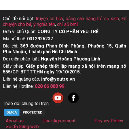
Chủ đề nổi bật:
truyện cổ tích
,
bảng cân nặng trẻ sơ sinh
,
kể
chuyện cho bé
,
ý nghĩa tên
,
chỉ số bmi
Đơn vị chủ Quản:
CÔNG TY CỔ PHẦN YÊU TRẺ
Mã số thuế:
0312926237
Địa chỉ:
369 đường Phan Đình Phùng, Phường 15, Quận
Phú Nhuận, Thành phố Hồ Chí Minh
Đại diện pháp luật:
Nguyễn Hoàng Phượng Linh
Giấy phép:
Giấy phép thiết lập mạng xã hội trên mạng số
555/GP-BTTTT,HN ngày 19/10/2015.
Liên hệ quảng cáo:
info@yeutre.vn
Liên hệ Hotline:
028 66 888 99
Theo dõi chúng tôi trên:
About us
User Agreement
Privacy Policy
Sơ đồ trang web