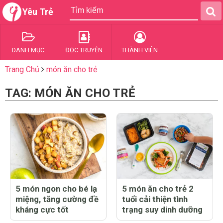
Yêu Trẻ
DANH MỤC
ĐỌC TRUYỆN
THÀNH VIÊN
Trang Chủ
món ăn cho trẻ
TAG: MÓN ĂN CHO TRẺ
5 món ngon cho bé lạ
5 món ăn cho trẻ 2
miệng, tăng cường đề
tuổi cải thiện tình
kháng cực tốt
trạng suy dinh dưỡng