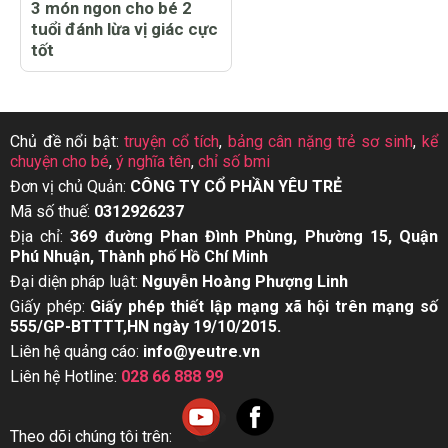
3 món ngon cho bé 2
tuổi đánh lừa vị giác cực
tốt
Chủ đề nổi bật:
truyện cổ tích
,
bảng cân nặng trẻ sơ sinh
,
kể
chuyện cho bé
,
ý nghĩa tên
,
chỉ số bmi
Đơn vị chủ Quản:
CÔNG TY CỔ PHẦN YÊU TRẺ
Mã số thuế:
0312926237
Địa chỉ:
369 đường Phan Đình Phùng, Phường 15, Quận
Phú Nhuận, Thành phố Hồ Chí Minh
Đại diện pháp luật:
Nguyễn Hoàng Phượng Linh
Giấy phép:
Giấy phép thiết lập mạng xã hội trên mạng số
555/GP-BTTTT,HN ngày 19/10/2015.
Liên hệ quảng cáo:
info@yeutre.vn
Liên hệ Hotline:
028 66 888 99
Theo dõi chúng tôi trên: