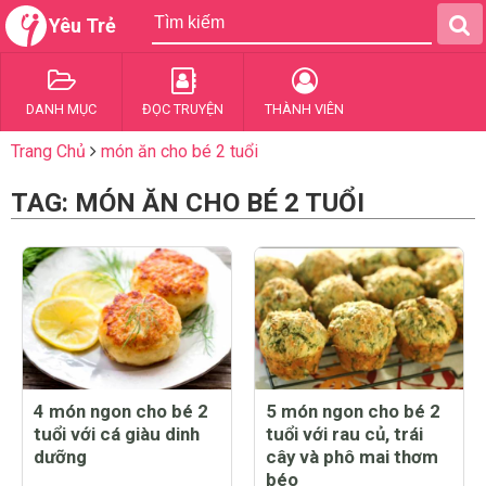
Yêu Trẻ
DANH MỤC
ĐỌC TRUYỆN
THÀNH VIÊN
Trang Chủ
món ăn cho bé 2 tuổi
TAG: MÓN ĂN CHO BÉ 2 TUỔI
4 món ngon cho bé 2
5 món ngon cho bé 2
tuổi với cá giàu dinh
tuổi với rau củ, trái
dưỡng
cây và phô mai thơm
béo