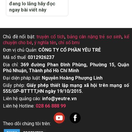
đang lo lắng hãy đọc
ngay bài viết này
Chủ đề nổi bật:
truyện cổ tích
,
bảng cân nặng trẻ sơ sinh
,
kể
chuyện cho bé
,
ý nghĩa tên
,
chỉ số bmi
Đơn vị chủ Quản:
CÔNG TY CỔ PHẦN YÊU TRẺ
Mã số thuế:
0312926237
Địa chỉ:
369 đường Phan Đình Phùng, Phường 15, Quận
Phú Nhuận, Thành phố Hồ Chí Minh
Đại diện pháp luật:
Nguyễn Hoàng Phượng Linh
Giấy phép:
Giấy phép thiết lập mạng xã hội trên mạng số
555/GP-BTTTT,HN ngày 19/10/2015.
Liên hệ quảng cáo:
info@yeutre.vn
Liên hệ Hotline:
028 66 888 99
Theo dõi chúng tôi trên: