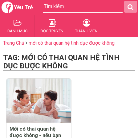
Yêu Trẻ
DANH MỤC
ĐỌC TRUYỆN
THÀNH VIÊN
Trang Chủ
mới có thai quan hệ tình dục được không
TAG: MỚI CÓ THAI QUAN HỆ TÌNH
DỤC ĐƯỢC KHÔNG
Mới có thai quan hệ
được không - nếu bạn