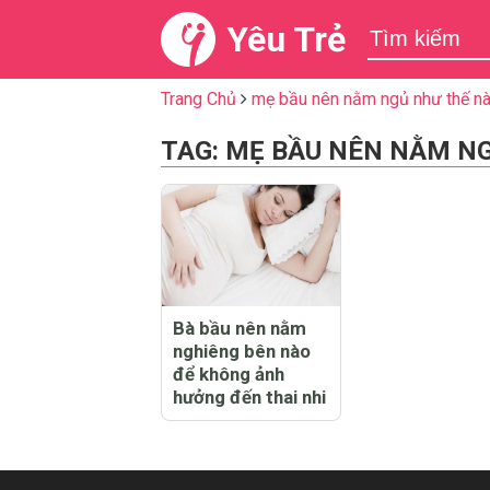
Yêu Trẻ
Trang Chủ
mẹ bầu nên nằm ngủ như thế n
TAG: MẸ BẦU NÊN NẰM N
Bà bầu nên nằm
nghiêng bên nào
để không ảnh
hưởng đến thai nhi