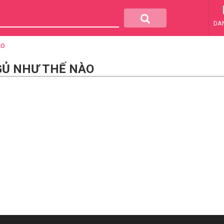
DA
ào
GỦ NHƯ THẾ NÀO