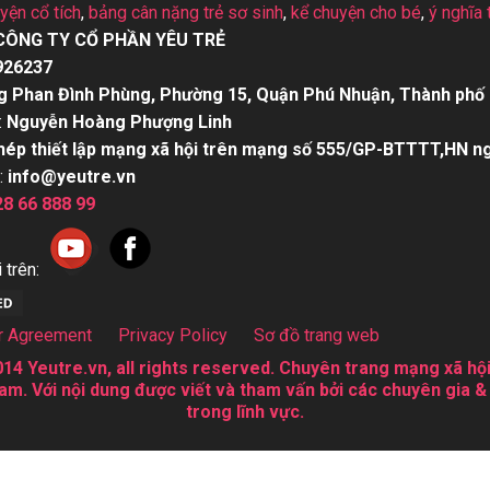
uyện cổ tích
,
bảng cân nặng trẻ sơ sinh
,
kể chuyện cho bé
,
ý nghĩa 
CÔNG TY CỔ PHẦN YÊU TRẺ
926237
g Phan Đình Phùng, Phường 15, Quận Phú Nhuận, Thành phố 
:
Nguyễn Hoàng Phượng Linh
hép thiết lập mạng xã hội trên mạng số 555/GP-BTTTT,HN n
:
info@yeutre.vn
28 66 888 99
 trên:
r Agreement
Privacy Policy
Sơ đồ trang web
14 Yeutre.vn, all rights reserved. Chuyên trang mạng xã hội
am. Với nội dung được viết và tham vấn bởi các chuyên gia &
trong lĩnh vực.