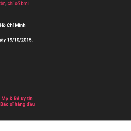
tên
,
chỉ số bmi
Hồ Chí Minh
gày 19/10/2015.
 Mẹ & Bé uy tín
 Bác sĩ hàng đầu