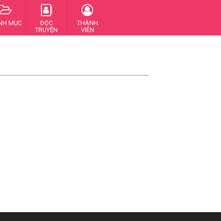
NH MỤC
ĐỌC
THÀNH
TRUYỆN
VIÊN