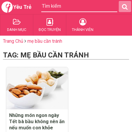
Yêu Trẻ
DANH MỤC
ĐỌC TRUYỆN
THÀNH VIÊN
Trang Chủ
mẹ bầu cần tránh
TAG: MẸ BẦU CẦN TRÁNH
Những món ngon ngày
Tết bà bầu không nên ăn
nếu muốn con khỏe