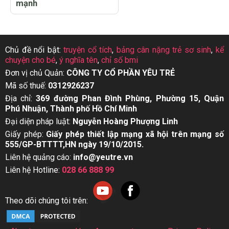
mạnh
Chủ đề nổi bật:
truyện cổ tích
,
bảng cân nặng trẻ sơ sinh
,
kể
chuyện cho bé
,
ý nghĩa tên
,
chỉ số bmi
Đơn vị chủ Quản:
CÔNG TY CỔ PHẦN YÊU TRẺ
Mã số thuế:
0312926237
Địa chỉ:
369 đường Phan Đình Phùng, Phường 15, Quận
Phú Nhuận, Thành phố Hồ Chí Minh
Đại diện pháp luật:
Nguyễn Hoàng Phượng Linh
Giấy phép:
Giấy phép thiết lập mạng xã hội trên mạng số
555/GP-BTTTT,HN ngày 19/10/2015.
Liên hệ quảng cáo:
info@yeutre.vn
Liên hệ Hotline:
028 66 888 99
Theo dõi chúng tôi trên: