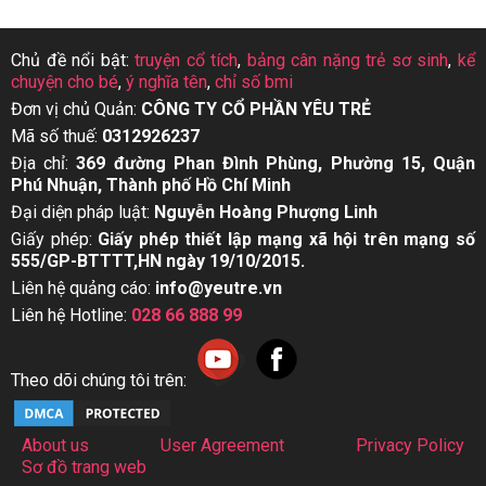
Chủ đề nổi bật:
truyện cổ tích
,
bảng cân nặng trẻ sơ sinh
,
kể
chuyện cho bé
,
ý nghĩa tên
,
chỉ số bmi
Đơn vị chủ Quản:
CÔNG TY CỔ PHẦN YÊU TRẺ
Mã số thuế:
0312926237
Địa chỉ:
369 đường Phan Đình Phùng, Phường 15, Quận
Phú Nhuận, Thành phố Hồ Chí Minh
Đại diện pháp luật:
Nguyễn Hoàng Phượng Linh
Giấy phép:
Giấy phép thiết lập mạng xã hội trên mạng số
555/GP-BTTTT,HN ngày 19/10/2015.
Liên hệ quảng cáo:
info@yeutre.vn
Liên hệ Hotline:
028 66 888 99
Theo dõi chúng tôi trên:
About us
User Agreement
Privacy Policy
Sơ đồ trang web