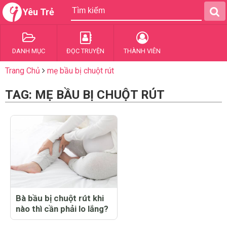
Yêu Trẻ
DANH MỤC
ĐỌC TRUYỆN
THÀNH VIÊN
Trang Chủ
mẹ bầu bị chuột rút
TAG: MẸ BẦU BỊ CHUỘT RÚT
Bà bầu bị chuột rút khi
nào thì cần phải lo lắng?