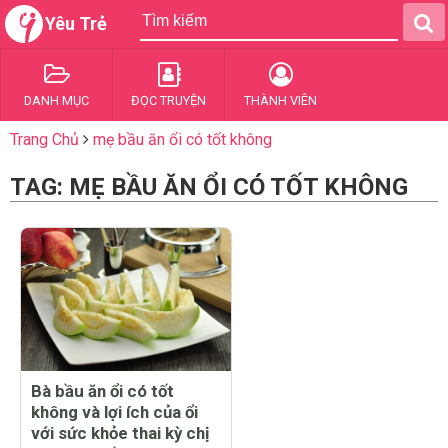
Yêu Trẻ
DANH MỤC
ĐỌC TRUYỆN
THÀNH VIÊN
Trang Chủ
mẹ bầu ăn ổi có tốt không
TAG: MẸ BẦU ĂN ỔI CÓ TỐT KHÔNG
Bà bầu ăn ổi có tốt
không và lợi ích của ổi
với sức khỏe thai kỳ chị