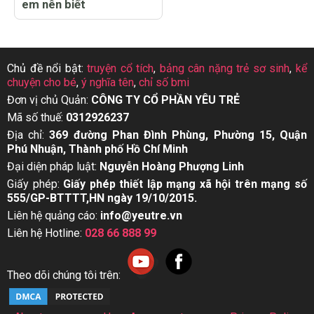
em nên biết
Chủ đề nổi bật:
truyện cổ tích
,
bảng cân nặng trẻ sơ sinh
,
kể
chuyện cho bé
,
ý nghĩa tên
,
chỉ số bmi
Đơn vị chủ Quản:
CÔNG TY CỔ PHẦN YÊU TRẺ
Mã số thuế:
0312926237
Địa chỉ:
369 đường Phan Đình Phùng, Phường 15, Quận
Phú Nhuận, Thành phố Hồ Chí Minh
Đại diện pháp luật:
Nguyễn Hoàng Phượng Linh
Giấy phép:
Giấy phép thiết lập mạng xã hội trên mạng số
555/GP-BTTTT,HN ngày 19/10/2015.
Liên hệ quảng cáo:
info@yeutre.vn
Liên hệ Hotline:
028 66 888 99
Theo dõi chúng tôi trên: