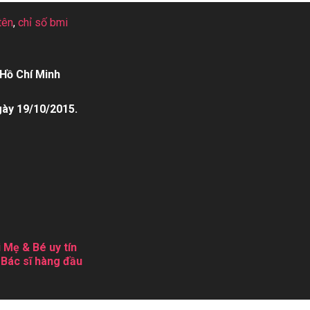
tên
,
chỉ số bmi
Hồ Chí Minh
gày 19/10/2015.
 Mẹ & Bé uy tín
 Bác sĩ hàng đầu