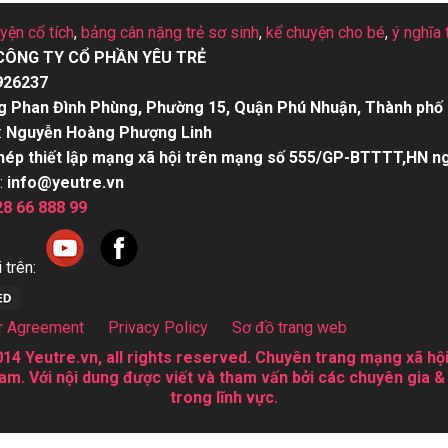
uyện cổ tích
,
bảng cân nặng trẻ sơ sinh
,
kể chuyện cho bé
,
ý nghĩa 
CÔNG TY CỔ PHẦN YÊU TRẺ
926237
g Phan Đình Phùng, Phường 15, Quận Phú Nhuận, Thành phố 
:
Nguyễn Hoàng Phượng Linh
hép thiết lập mạng xã hội trên mạng số 555/GP-BTTTT,HN n
:
info@yeutre.vn
28 66 888 99
 trên:
r Agreement
Privacy Policy
Sơ đồ trang web
14 Yeutre.vn, all rights reserved. Chuyên trang mạng xã hội
am. Với nội dung được viết và tham vấn bởi các chuyên gia &
trong lĩnh vực.