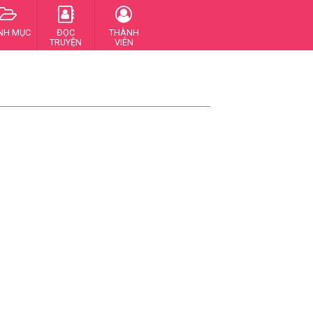
NH MỤC
ĐỌC
THÀNH
TRUYỆN
VIÊN