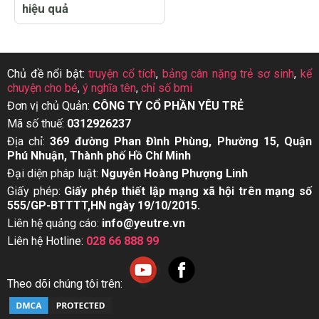
hiệu quả
Chủ đề nổi bật:
truyện cổ tích
,
bảng cân nặng trẻ sơ sinh
,
kể
chuyện cho bé
,
ý nghĩa tên
,
chỉ số bmi
Đơn vị chủ Quản:
CÔNG TY CỔ PHẦN YÊU TRẺ
Mã số thuế:
0312926237
Địa chỉ:
369 đường Phan Đình Phùng, Phường 15, Quận
Phú Nhuận, Thành phố Hồ Chí Minh
Đại diện pháp luật:
Nguyễn Hoàng Phượng Linh
Giấy phép:
Giấy phép thiết lập mạng xã hội trên mạng số
555/GP-BTTTT,HN ngày 19/10/2015.
Liên hệ quảng cáo:
info@yeutre.vn
Liên hệ Hotline:
028 66 888 99
Theo dõi chúng tôi trên: