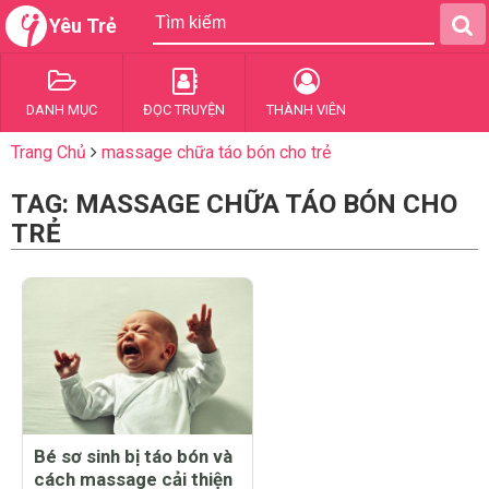
Yêu Trẻ
DANH MỤC
ĐỌC TRUYỆN
THÀNH VIÊN
Trang Chủ
massage chữa táo bón cho trẻ
TAG: MASSAGE CHỮA TÁO BÓN CHO
TRẺ
Bé sơ sinh bị táo bón và
cách massage cải thiện