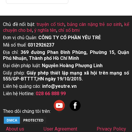
Chủ đề nổi bật:
truyện cổ tích
,
bảng cân nặng trẻ sơ sinh
,
kể
chuyện cho bé
,
ý nghĩa tên
,
chỉ số bmi
Đơn vị chủ Quản:
CÔNG TY CỔ PHẦN YÊU TRẺ
Mã số thuế:
0312926237
Địa chỉ:
369 đường Phan Đình Phùng, Phường 15, Quận
Phú Nhuận, Thành phố Hồ Chí Minh
Đại diện pháp luật:
Nguyễn Hoàng Phượng Linh
Giấy phép:
Giấy phép thiết lập mạng xã hội trên mạng số
555/GP-BTTTT,HN ngày 19/10/2015.
Liên hệ quảng cáo:
info@yeutre.vn
Liên hệ Hotline:
028 66 888 99
Theo dõi chúng tôi trên:
About us
User Agreement
Privacy Policy