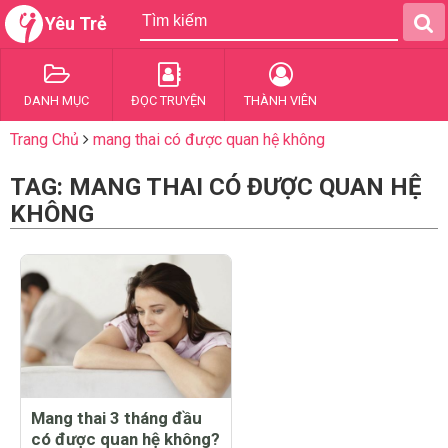
Yêu Trẻ
DANH MỤC
ĐỌC TRUYỆN
THÀNH VIÊN
Trang Chủ
mang thai có được quan hệ không
TAG: MANG THAI CÓ ĐƯỢC QUAN HỆ
KHÔNG
Mang thai 3 tháng đầu
có được quan hệ không?