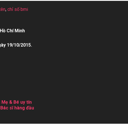
tên
,
chỉ số bmi
Hồ Chí Minh
gày 19/10/2015.
 Mẹ & Bé uy tín
 Bác sĩ hàng đầu