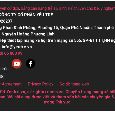
uyện cổ tích
,
bảng cân nặng trẻ sơ sinh
,
kể chuyện cho bé
,
ý nghĩa 
CÔNG TY CỔ PHẦN YÊU TRẺ
926237
g Phan Đình Phùng, Phường 15, Quận Phú Nhuận, Thành phố 
:
Nguyễn Hoàng Phượng Linh
hép thiết lập mạng xã hội trên mạng số 555/GP-BTTTT,HN n
:
info@yeutre.vn
28 66 888 99
 trên:
r Agreement
Privacy Policy
Sơ đồ trang web
14 Yeutre.vn, all rights reserved. Chuyên trang mạng xã hội
am. Với nội dung được viết và tham vấn bởi các chuyên gia &
trong lĩnh vực.