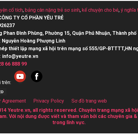
uyện cổ tích
,
bảng cân nặng trẻ sơ sinh
,
kể chuyện cho bé
,
ý nghĩa 
CÔNG TY CỔ PHẦN YÊU TRẺ
926237
g Phan Đình Phùng, Phường 15, Quận Phú Nhuận, Thành phố 
:
Nguyễn Hoàng Phượng Linh
hép thiết lập mạng xã hội trên mạng số 555/GP-BTTTT,HN n
:
info@yeutre.vn
28 66 888 99
 trên:
r Agreement
Privacy Policy
Sơ đồ trang web
14 Yeutre.vn, all rights reserved. Chuyên trang mạng xã hội
am. Với nội dung được viết và tham vấn bởi các chuyên gia &
trong lĩnh vực.