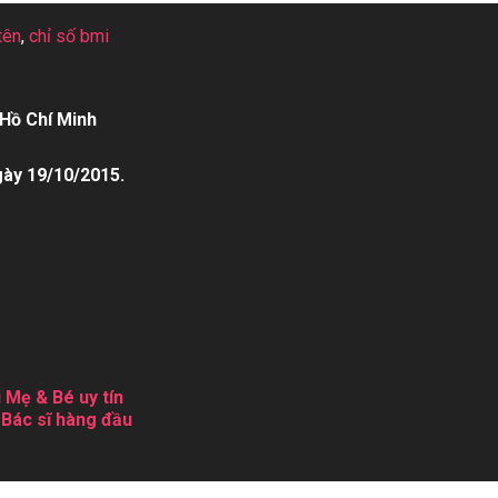
tên
,
chỉ số bmi
Hồ Chí Minh
gày 19/10/2015.
 Mẹ & Bé uy tín
 Bác sĩ hàng đầu