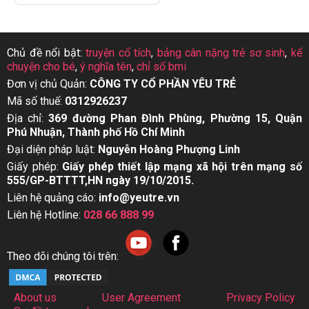
Chủ đề nổi bật:
truyện cổ tích
,
bảng cân nặng trẻ sơ sinh
,
kể
chuyện cho bé
,
ý nghĩa tên
,
chỉ số bmi
Đơn vị chủ Quản:
CÔNG TY CỔ PHẦN YÊU TRẺ
Mã số thuế:
0312926237
Địa chỉ:
369 đường Phan Đình Phùng, Phường 15, Quận
Phú Nhuận, Thành phố Hồ Chí Minh
Đại diện pháp luật:
Nguyễn Hoàng Phượng Linh
Giấy phép:
Giấy phép thiết lập mạng xã hội trên mạng số
555/GP-BTTTT,HN ngày 19/10/2015.
Liên hệ quảng cáo:
info@yeutre.vn
Liên hệ Hotline:
028 66 888 99
Theo dõi chúng tôi trên:
About us
User Agreement
Privacy Policy