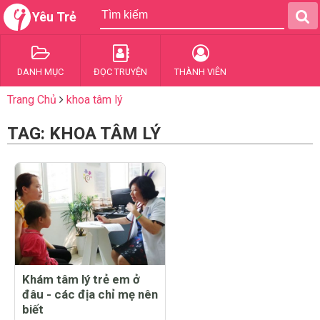
Yêu Trẻ
DANH MỤC
ĐỌC TRUYỆN
THÀNH VIÊN
Trang Chủ
khoa tâm lý
TAG: KHOA TÂM LÝ
Khám tâm lý trẻ em ở
đâu - các địa chỉ mẹ nên
biết