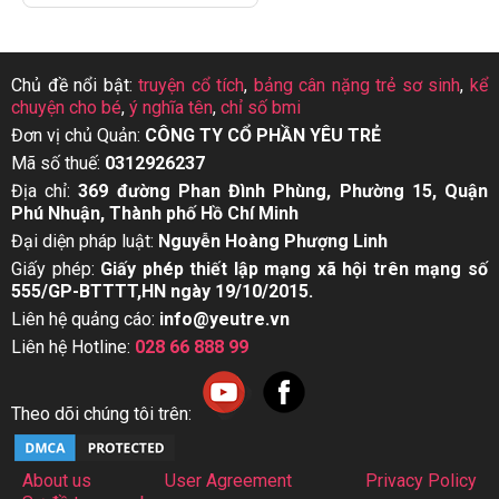
Chủ đề nổi bật:
truyện cổ tích
,
bảng cân nặng trẻ sơ sinh
,
kể
chuyện cho bé
,
ý nghĩa tên
,
chỉ số bmi
Đơn vị chủ Quản:
CÔNG TY CỔ PHẦN YÊU TRẺ
Mã số thuế:
0312926237
Địa chỉ:
369 đường Phan Đình Phùng, Phường 15, Quận
Phú Nhuận, Thành phố Hồ Chí Minh
Đại diện pháp luật:
Nguyễn Hoàng Phượng Linh
Giấy phép:
Giấy phép thiết lập mạng xã hội trên mạng số
555/GP-BTTTT,HN ngày 19/10/2015.
Liên hệ quảng cáo:
info@yeutre.vn
Liên hệ Hotline:
028 66 888 99
Theo dõi chúng tôi trên:
About us
User Agreement
Privacy Policy