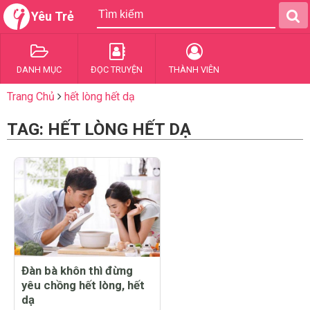
Yêu Trẻ
DANH MỤC
ĐỌC TRUYỆN
THÀNH VIÊN
Trang Chủ
hết lòng hết dạ
TAG: HẾT LÒNG HẾT DẠ
Đàn bà khôn thì đừng
yêu chồng hết lòng, hết
dạ