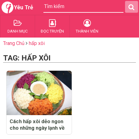
Yêu Trẻ
DANH MỤC
ĐỌC TRUYỆN
THÀNH VIÊN
Trang Chủ
hấp xôi
TAG: HẤP XÔI
Cách hấp xôi dẻo ngon
cho những ngày lạnh về