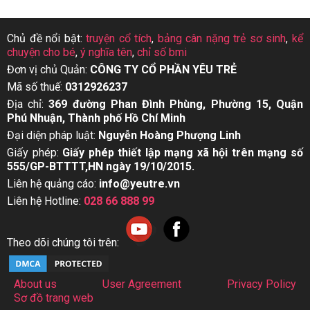
Chủ đề nổi bật:
truyện cổ tích
,
bảng cân nặng trẻ sơ sinh
,
kể
chuyện cho bé
,
ý nghĩa tên
,
chỉ số bmi
Đơn vị chủ Quản:
CÔNG TY CỔ PHẦN YÊU TRẺ
Mã số thuế:
0312926237
Địa chỉ:
369 đường Phan Đình Phùng, Phường 15, Quận
Phú Nhuận, Thành phố Hồ Chí Minh
Đại diện pháp luật:
Nguyễn Hoàng Phượng Linh
Giấy phép:
Giấy phép thiết lập mạng xã hội trên mạng số
555/GP-BTTTT,HN ngày 19/10/2015.
Liên hệ quảng cáo:
info@yeutre.vn
Liên hệ Hotline:
028 66 888 99
Theo dõi chúng tôi trên:
About us
User Agreement
Privacy Policy
Sơ đồ trang web