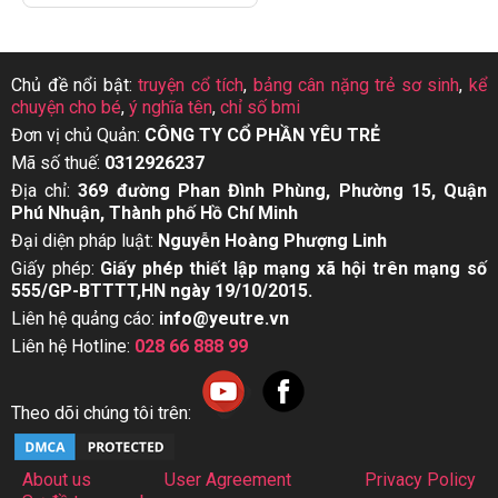
Chủ đề nổi bật:
truyện cổ tích
,
bảng cân nặng trẻ sơ sinh
,
kể
chuyện cho bé
,
ý nghĩa tên
,
chỉ số bmi
Đơn vị chủ Quản:
CÔNG TY CỔ PHẦN YÊU TRẺ
Mã số thuế:
0312926237
Địa chỉ:
369 đường Phan Đình Phùng, Phường 15, Quận
Phú Nhuận, Thành phố Hồ Chí Minh
Đại diện pháp luật:
Nguyễn Hoàng Phượng Linh
Giấy phép:
Giấy phép thiết lập mạng xã hội trên mạng số
555/GP-BTTTT,HN ngày 19/10/2015.
Liên hệ quảng cáo:
info@yeutre.vn
Liên hệ Hotline:
028 66 888 99
Theo dõi chúng tôi trên:
About us
User Agreement
Privacy Policy