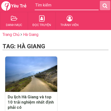
Yêu Trẻ
DANH MỤC
ĐỌC TRUYỆN
THÀNH VIÊN
Trang Chủ
Hà Giang
TAG: HÀ GIANG
Du lịch Hà Giang và top
10 trải nghiệm nhất định
phải có