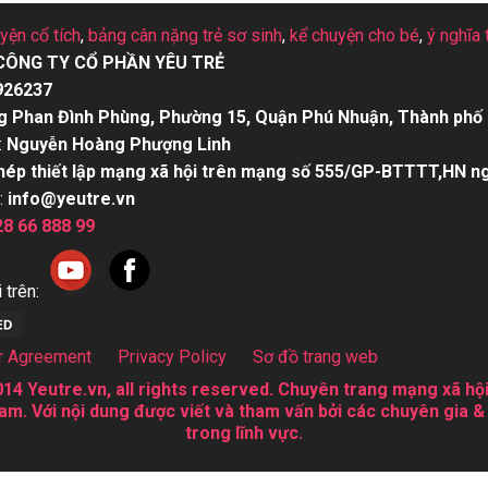
uyện cổ tích
,
bảng cân nặng trẻ sơ sinh
,
kể chuyện cho bé
,
ý nghĩa 
CÔNG TY CỔ PHẦN YÊU TRẺ
926237
g Phan Đình Phùng, Phường 15, Quận Phú Nhuận, Thành phố 
:
Nguyễn Hoàng Phượng Linh
hép thiết lập mạng xã hội trên mạng số 555/GP-BTTTT,HN n
:
info@yeutre.vn
28 66 888 99
 trên:
r Agreement
Privacy Policy
Sơ đồ trang web
14 Yeutre.vn, all rights reserved. Chuyên trang mạng xã hội
am. Với nội dung được viết và tham vấn bởi các chuyên gia &
trong lĩnh vực.