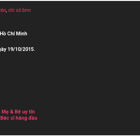
tên
,
chỉ số bmi
Hồ Chí Minh
gày 19/10/2015.
 Mẹ & Bé uy tín
 Bác sĩ hàng đầu