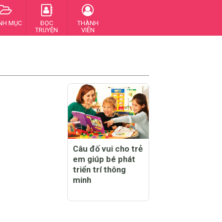
NH MỤC
ĐỌC
THÀNH
TRUYỆN
VIÊN
Câu đố vui cho trẻ
em giúp bé phát
triển trí thông
minh