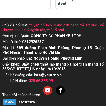
đơn!
Chủ đề nổi bật:
truyện cổ tích
,
bảng cân nặng trẻ sơ sinh
,
kể
chuyện cho bé
,
ý nghĩa tên
,
chỉ số bmi
Đơn vị chủ Quản:
CÔNG TY CỔ PHẦN YÊU TRẺ
Mã số thuế:
0312926237
Địa chỉ:
369 đường Phan Đình Phùng, Phường 15, Quận
Phú Nhuận, Thành phố Hồ Chí Minh
Đại diện pháp luật:
Nguyễn Hoàng Phượng Linh
Giấy phép:
Giấy phép thiết lập mạng xã hội trên mạng số
555/GP-BTTTT,HN ngày 19/10/2015.
Liên hệ quảng cáo:
info@yeutre.vn
Liên hệ Hotline:
028 66 888 99
Theo dõi chúng tôi trên: