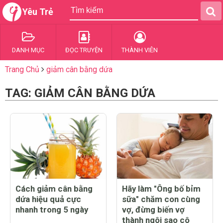
Yêu Trẻ
DANH MỤC
ĐỌC TRUYỆN
THÀNH VIÊN
Trang Chủ
giảm cân bằng dứa
TAG: GIẢM CÂN BẰNG DỨA
Cách giảm cân bằng
Hãy làm "Ông bố bỉm
dứa hiệu quả cực
sữa" chăm con cùng
nhanh trong 5 ngày
vợ, đừng biến vợ
thành ngôi sao cô