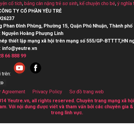
uyện cổ tích
,
bảng cân nặng trẻ sơ sinh
,
kể chuyện cho bé
,
ý nghĩa 
CÔNG TY CỔ PHẦN YÊU TRẺ
926237
g Phan Đình Phùng, Phường 15, Quận Phú Nhuận, Thành phố 
:
Nguyễn Hoàng Phượng Linh
hép thiết lập mạng xã hội trên mạng số 555/GP-BTTTT,HN n
:
info@yeutre.vn
28 66 888 99
 trên:
r Agreement
Privacy Policy
Sơ đồ trang web
14 Yeutre.vn, all rights reserved. Chuyên trang mạng xã hội
am. Với nội dung được viết và tham vấn bởi các chuyên gia &
trong lĩnh vực.