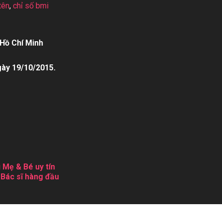
tên
,
chỉ số bmi
Hồ Chí Minh
gày 19/10/2015.
 Mẹ & Bé uy tín
 Bác sĩ hàng đầu