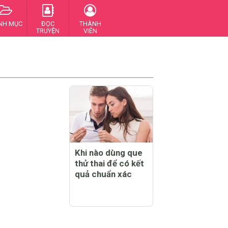
NH MỤC
ĐỌC
THÀNH
TRUYỆN
VIÊN
Khi nào dùng que
thử thai để có kết
quả chuẩn xác