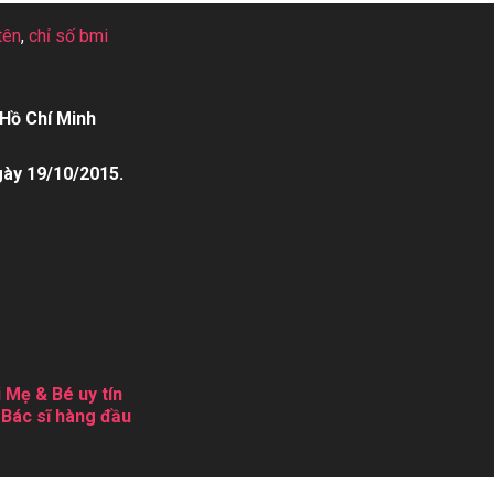
tên
,
chỉ số bmi
Hồ Chí Minh
gày 19/10/2015.
 Mẹ & Bé uy tín
 Bác sĩ hàng đầu