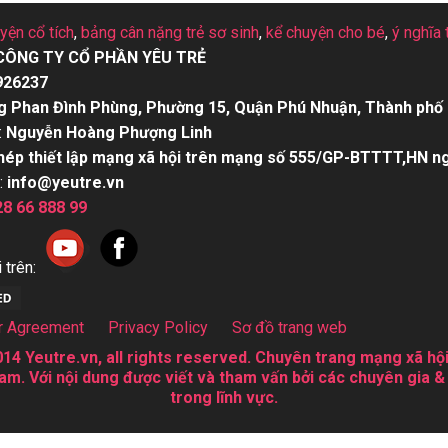
uyện cổ tích
,
bảng cân nặng trẻ sơ sinh
,
kể chuyện cho bé
,
ý nghĩa 
CÔNG TY CỔ PHẦN YÊU TRẺ
926237
g Phan Đình Phùng, Phường 15, Quận Phú Nhuận, Thành phố 
:
Nguyễn Hoàng Phượng Linh
hép thiết lập mạng xã hội trên mạng số 555/GP-BTTTT,HN n
:
info@yeutre.vn
28 66 888 99
 trên:
r Agreement
Privacy Policy
Sơ đồ trang web
14 Yeutre.vn, all rights reserved. Chuyên trang mạng xã hội
am. Với nội dung được viết và tham vấn bởi các chuyên gia &
trong lĩnh vực.