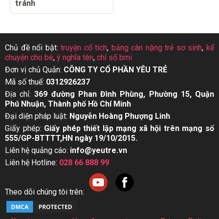
tránh
Chủ đề nổi bật:
truyện cổ tích
,
bảng cân nặng trẻ sơ sinh
,
kể
chuyện cho bé
,
ý nghĩa tên
,
chỉ số bmi
Đơn vị chủ Quản:
CÔNG TY CỔ PHẦN YÊU TRẺ
Mã số thuế:
0312926237
Địa chỉ:
369 đường Phan Đình Phùng, Phường 15, Quận
Phú Nhuận, Thành phố Hồ Chí Minh
Đại diện pháp luật:
Nguyễn Hoàng Phượng Linh
Giấy phép:
Giấy phép thiết lập mạng xã hội trên mạng số
555/GP-BTTTT,HN ngày 19/10/2015.
Liên hệ quảng cáo:
info@yeutre.vn
Liên hệ Hotline:
028 66 888 99
Theo dõi chúng tôi trên: