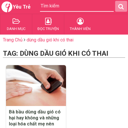
Yêu Trẻ
DANH MỤC
ĐỌC TRUYỆN
THÀNH VIÊN
Trang Chủ
dùng dầu gió khi có thai
TAG: DÙNG DẦU GIÓ KHI CÓ THAI
Bà bầu dùng dầu gió có
hại hay không và những
loại hóa chất mẹ nên