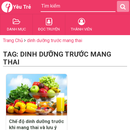
Yêu Trẻ
DANH MỤC
ĐỌC TRUYỆN
THÀNH VIÊN
Trang Chủ
dinh dưỡng trước mang thai
TAG: DINH DƯỠNG TRƯỚC MANG
THAI
Chế độ dinh dưỡng trước
khi mang thai và lưu ý