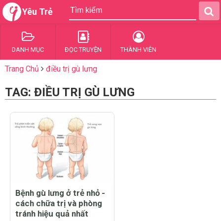
Yêu Trẻ
DANH MỤC
ĐỌC TRUYỆN
THÀNH VIÊN
Trang Chủ
điều trị gù lưng
TAG: ĐIỀU TRỊ GÙ LƯNG
Bệnh gù lưng ở trẻ nhỏ -
cách chữa trị và phòng
tránh hiệu quả nhất