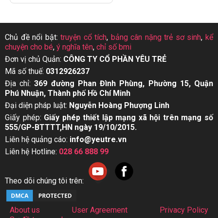
Chủ đề nổi bật:
truyện cổ tích
,
bảng cân nặng trẻ sơ sinh
,
kể
chuyện cho bé
,
ý nghĩa tên
,
chỉ số bmi
Đơn vị chủ Quản:
CÔNG TY CỔ PHẦN YÊU TRẺ
Mã số thuế:
0312926237
Địa chỉ:
369 đường Phan Đình Phùng, Phường 15, Quận
Phú Nhuận, Thành phố Hồ Chí Minh
Đại diện pháp luật:
Nguyễn Hoàng Phượng Linh
Giấy phép:
Giấy phép thiết lập mạng xã hội trên mạng số
555/GP-BTTTT,HN ngày 19/10/2015.
Liên hệ quảng cáo:
info@yeutre.vn
Liên hệ Hotline:
028 66 888 99
Theo dõi chúng tôi trên:
About us
User Agreement
Privacy Policy