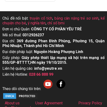
Chủ đề nổi bật:
truyện cổ tích
,
bảng cân nặng trẻ sơ sinh
,
kể
chuyện cho bé
,
ý nghĩa tên
,
chỉ số bmi
Đơn vị chủ Quản:
CÔNG TY CỔ PHẦN YÊU TRẺ
Mã số thuế:
0312926237
Địa chỉ:
369 đường Phan Đình Phùng, Phường 15, Quận
Phú Nhuận, Thành phố Hồ Chí Minh
Đại diện pháp luật:
Nguyễn Hoàng Phượng Linh
Giấy phép:
Giấy phép thiết lập mạng xã hội trên mạng số
555/GP-BTTTT,HN ngày 19/10/2015.
Liên hệ quảng cáo:
info@yeutre.vn
Liên hệ Hotline:
028 66 888 99
Theo dõi chúng tôi trên:
About us
User Agreement
Privacy Policy