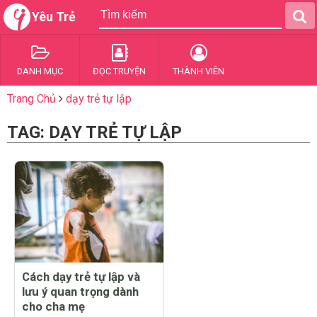
Yêu Trẻ
DANH MỤC
ĐỌC TRUYỆN
THÀNH VIÊN
Trang Chủ
dạy trẻ tự lập
TAG: DẠY TRẺ TỰ LẬP
Cách dạy trẻ tự lập và
lưu ý quan trọng dành
cho cha mẹ