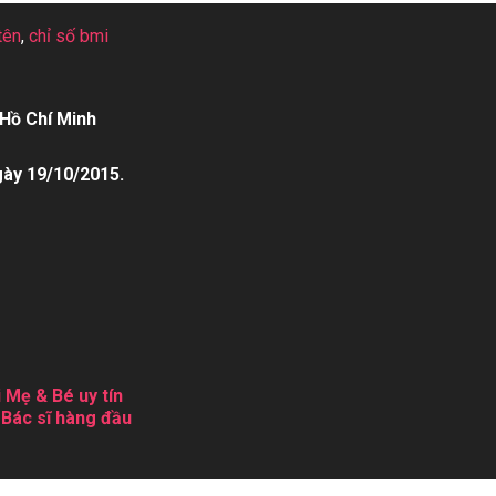
tên
,
chỉ số bmi
Hồ Chí Minh
gày 19/10/2015.
 Mẹ & Bé uy tín
 Bác sĩ hàng đầu