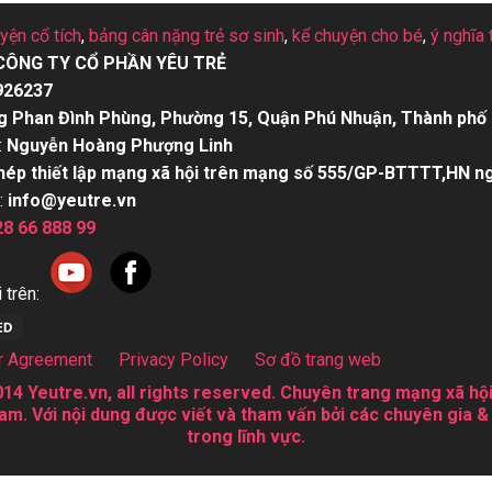
uyện cổ tích
,
bảng cân nặng trẻ sơ sinh
,
kể chuyện cho bé
,
ý nghĩa 
CÔNG TY CỔ PHẦN YÊU TRẺ
926237
g Phan Đình Phùng, Phường 15, Quận Phú Nhuận, Thành phố 
:
Nguyễn Hoàng Phượng Linh
hép thiết lập mạng xã hội trên mạng số 555/GP-BTTTT,HN n
:
info@yeutre.vn
28 66 888 99
 trên:
r Agreement
Privacy Policy
Sơ đồ trang web
14 Yeutre.vn, all rights reserved. Chuyên trang mạng xã hội
am. Với nội dung được viết và tham vấn bởi các chuyên gia &
trong lĩnh vực.