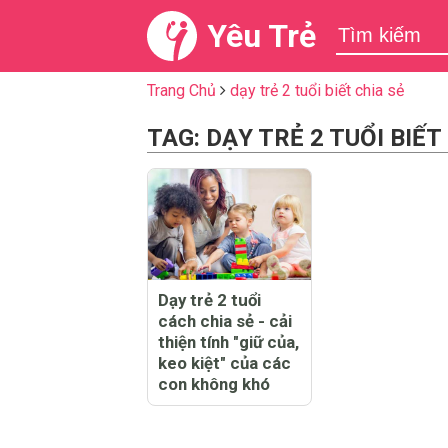
Yêu Trẻ
Trang Chủ
dạy trẻ 2 tuổi biết chia sẻ
TAG: DẠY TRẺ 2 TUỔI BIẾT
Dạy trẻ 2 tuổi
cách chia sẻ - cải
thiện tính "giữ của,
keo kiệt" của các
con không khó