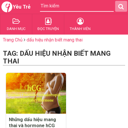
Yêu Trẻ
DANH MỤC
ĐỌC TRUYỆN
THÀNH VIÊN
Trang Chủ
dấu hiệu nhận biết mang thai
TAG: DẤU HIỆU NHẬN BIẾT MANG
THAI
Những dấu hiệu mang
thai và hormone hCG