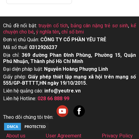
Chủ đề nổi bật:
truyện cổ tích
,
bảng cân nặng trẻ sơ sinh
,
kể
chuyện cho bé
,
ý nghĩa tên
,
chỉ số bmi
Đơn vị chủ Quản:
CÔNG TY CỔ PHẦN YÊU TRẺ
Mã số thuế:
0312926237
Địa chỉ:
369 đường Phan Đình Phùng, Phường 15, Quận
Phú Nhuận, Thành phố Hồ Chí Minh
Đại diện pháp luật:
Nguyễn Hoàng Phượng Linh
Giấy phép:
Giấy phép thiết lập mạng xã hội trên mạng số
555/GP-BTTTT,HN ngày 19/10/2015.
Liên hệ quảng cáo:
info@yeutre.vn
Liên hệ Hotline:
028 66 888 99
Theo dõi chúng tôi trên:
About us
User Agreement
Privacy Policy