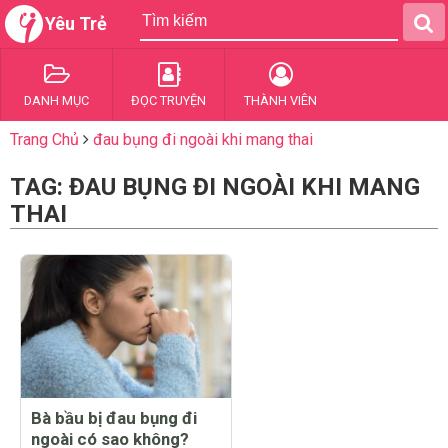
Yêu Trẻ
DANH MỤC
ĐỌC TRUYỆN
THÀNH VIÊN
Trang Chủ
đau bụng đi ngoài khi mang thai
TAG: ĐAU BỤNG ĐI NGOÀI KHI MANG
THAI
Bà bầu bị đau bụng đi
ngoài có sao không?