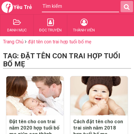
Yêu Trẻ
DANH MỤC
ĐỌC TRUYỆN
THÀNH VIÊN
Trang Chủ
đặt tên con trai hợp tuổi bố mẹ
TAG: ĐẶT TÊN CON TRAI HỢP TUỔI
BỐ MẸ
Đặt tên cho con trai
Cách đặt tên cho con
năm 2020 hợp tuổi bố
trai sinh năm 2018
mẹ giúp con thành
hợp tuổi bố mẹ