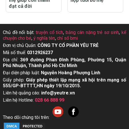
đạt cả đời
Chủ đề nổi bật:
truyện cổ tích
,
bảng cân nặng trẻ sơ sinh
,
kể
chuyện cho bé
,
ý nghĩa tên
,
chỉ số bmi
Đơn vị chủ Quản:
CÔNG TY CỔ PHẦN YÊU TRẺ
Mã số thuế:
0312926237
Địa chỉ:
369 đường Phan Đình Phùng, Phường 15, Quận
Phú Nhuận, Thành phố Hồ Chí Minh
Đại diện pháp luật:
Nguyễn Hoàng Phượng Linh
Giấy phép:
Giấy phép thiết lập mạng xã hội trên mạng số
555/GP-BTTTT,HN ngày 19/10/2015.
Liên hệ quảng cáo:
info@yeutre.vn
Liên hệ Hotline:
028 66 888 99
Theo dõi chúng tôi trên: