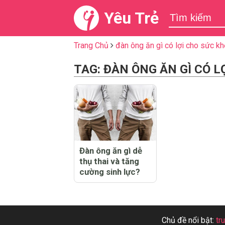
Yêu Trẻ
Trang Chủ
đàn ông ăn gì có lợi cho sức k
TAG: ĐÀN ÔNG ĂN GÌ CÓ 
Đàn ông ăn gì dễ
thụ thai và tăng
cường sinh lực?
Chủ đề nổi bật:
tr