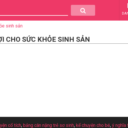
DA
hỏe sinh sản
LỢI CHO SỨC KHỎE SINH SẢN
uyện cổ tích
,
bảng cân nặng trẻ sơ sinh
,
kể chuyện cho bé
,
ý nghĩa 