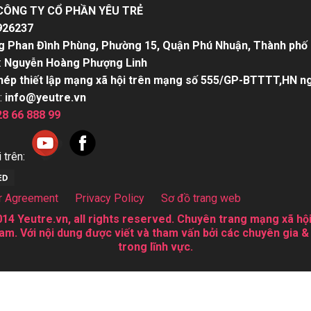
CÔNG TY CỔ PHẦN YÊU TRẺ
926237
g Phan Đình Phùng, Phường 15, Quận Phú Nhuận, Thành phố 
:
Nguyễn Hoàng Phượng Linh
hép thiết lập mạng xã hội trên mạng số 555/GP-BTTTT,HN n
:
info@yeutre.vn
28 66 888 99
 trên:
r Agreement
Privacy Policy
Sơ đồ trang web
14 Yeutre.vn, all rights reserved. Chuyên trang mạng xã hội
am. Với nội dung được viết và tham vấn bởi các chuyên gia &
trong lĩnh vực.