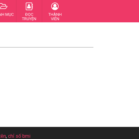
NH MỤC
ĐỌC
THÀNH
TRUYỆN
VIÊN
tên
,
chỉ số bmi