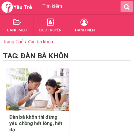
Yêu Trẻ
DANH MỤC
ĐỌC TRUYỆN
THÀNH VIÊN
Trang Chủ
đàn bà khôn
TAG: ĐÀN BÀ KHÔN
Đàn bà khôn thì đừng
yêu chồng hết lòng, hết
dạ