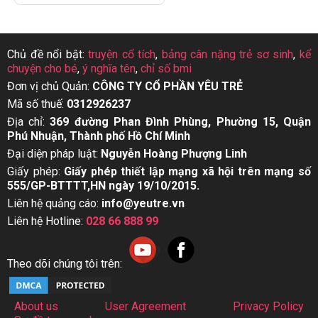
Chủ đề nổi bật:
truyện cổ tích
,
bảng cân nặng trẻ sơ sinh
,
kể
chuyện cho bé
,
ý nghĩa tên
,
chỉ số bmi
Đơn vị chủ Quản:
CÔNG TY CỔ PHẦN YÊU TRẺ
Mã số thuế:
0312926237
Địa chỉ:
369 đường Phan Đình Phùng, Phường 15, Quận
Phú Nhuận, Thành phố Hồ Chí Minh
Đại diện pháp luật:
Nguyễn Hoàng Phượng Linh
Giấy phép:
Giấy phép thiết lập mạng xã hội trên mạng số
555/GP-BTTTT,HN ngày 19/10/2015.
Liên hệ quảng cáo:
info@yeutre.vn
Liên hệ Hotline:
028 66 888 99
Theo dõi chúng tôi trên:
About us
User Agreement
Privacy Policy