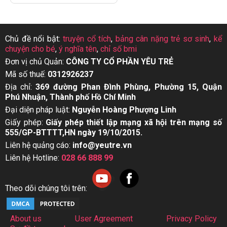
Chủ đề nổi bật:
truyện cổ tích
,
bảng cân nặng trẻ sơ sinh
,
kể
chuyện cho bé
,
ý nghĩa tên
,
chỉ số bmi
Đơn vị chủ Quản:
CÔNG TY CỔ PHẦN YÊU TRẺ
Mã số thuế:
0312926237
Địa chỉ:
369 đường Phan Đình Phùng, Phường 15, Quận
Phú Nhuận, Thành phố Hồ Chí Minh
Đại diện pháp luật:
Nguyễn Hoàng Phượng Linh
Giấy phép:
Giấy phép thiết lập mạng xã hội trên mạng số
555/GP-BTTTT,HN ngày 19/10/2015.
Liên hệ quảng cáo:
info@yeutre.vn
Liên hệ Hotline:
028 66 888 99
Theo dõi chúng tôi trên:
About us
User Agreement
Privacy Policy