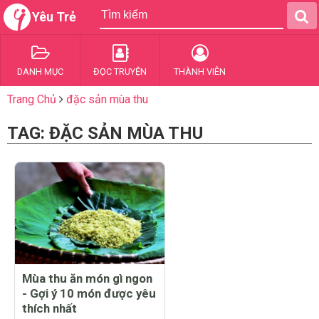
Yêu Trẻ
DANH MỤC
ĐỌC TRUYỆN
THÀNH VIÊN
Trang Chủ
đặc sản mùa thu
TAG: ĐẶC SẢN MÙA THU
Mùa thu ăn món gì ngon
- Gợi ý 10 món được yêu
thích nhất