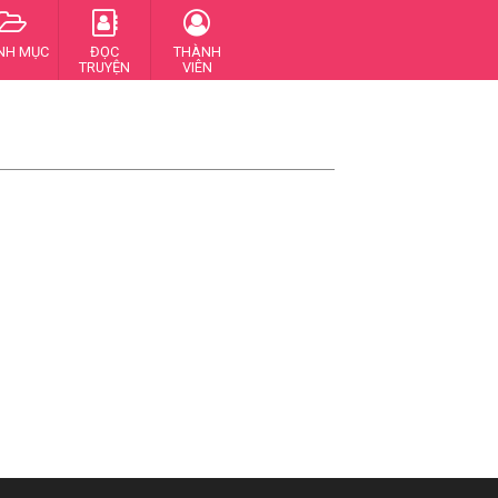
NH MỤC
ĐỌC
THÀNH
TRUYỆN
VIÊN