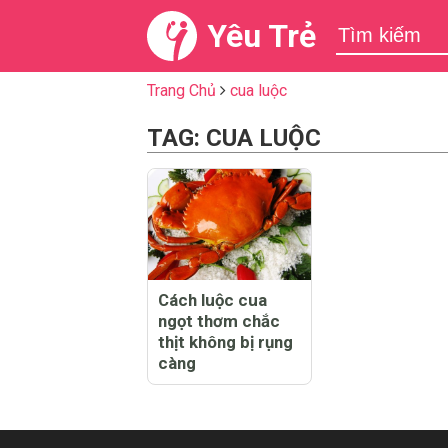
Yêu Trẻ
Trang Chủ
cua luộc
TAG: CUA LUỘC
Cách luộc cua
ngọt thơm chắc
thịt không bị rụng
càng