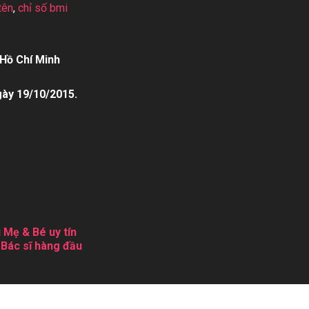
tên
,
chỉ số bmi
Hồ Chí Minh
gày 19/10/2015.
 Mẹ & Bé uy tín
 Bác sĩ hàng đầu