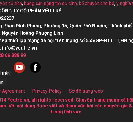
uyện cổ tích
,
bảng cân nặng trẻ sơ sinh
,
kể chuyện cho bé
,
ý nghĩa 
CÔNG TY CỔ PHẦN YÊU TRẺ
926237
g Phan Đình Phùng, Phường 15, Quận Phú Nhuận, Thành phố 
:
Nguyễn Hoàng Phượng Linh
hép thiết lập mạng xã hội trên mạng số 555/GP-BTTTT,HN n
:
info@yeutre.vn
28 66 888 99
 trên:
r Agreement
Privacy Policy
Sơ đồ trang web
14 Yeutre.vn, all rights reserved. Chuyên trang mạng xã hội
am. Với nội dung được viết và tham vấn bởi các chuyên gia &
trong lĩnh vực.