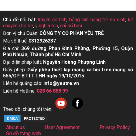
Chủ đề nổi bật:
truyện cổ tích
,
bảng cân nặng trẻ sơ sinh
,
kể
chuyện cho bé
,
ý nghĩa tên
,
chỉ số bmi
Đơn vị chủ Quản:
CÔNG TY CỔ PHẦN YÊU TRẺ
Mã số thuế:
0312926237
Địa chỉ:
369 đường Phan Đình Phùng, Phường 15, Quận
Phú Nhuận, Thành phố Hồ Chí Minh
Đại diện pháp luật:
Nguyễn Hoàng Phượng Linh
Giấy phép:
Giấy phép thiết lập mạng xã hội trên mạng số
555/GP-BTTTT,HN ngày 19/10/2015.
Liên hệ quảng cáo:
info@yeutre.vn
Liên hệ Hotline:
028 66 888 99
Theo dõi chúng tôi trên:
About us
User Agreement
Privacy Policy
Sơ đồ trang web