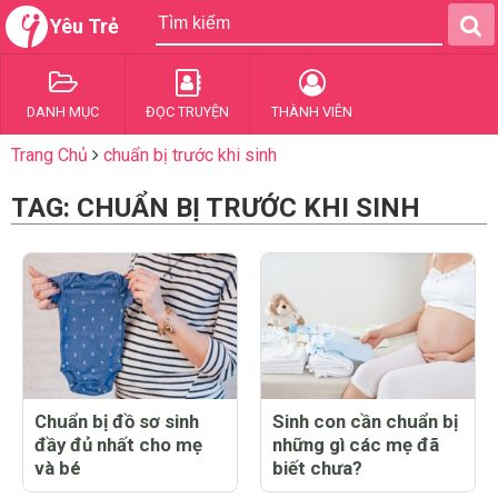
Yêu Trẻ
DANH MỤC
ĐỌC TRUYỆN
THÀNH VIÊN
Trang Chủ
chuẩn bị trước khi sinh
TAG: CHUẨN BỊ TRƯỚC KHI SINH
Chuẩn bị đồ sơ sinh
Sinh con cần chuẩn bị
đầy đủ nhất cho mẹ
những gì các mẹ đã
và bé
biết chưa?