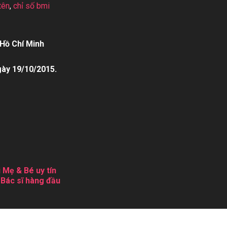
tên
,
chỉ số bmi
Hồ Chí Minh
gày 19/10/2015.
 Mẹ & Bé uy tín
 Bác sĩ hàng đầu