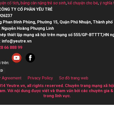
uyện cổ tích
,
bảng cân nặng trẻ sơ sinh
,
kể chuyện cho bé
,
ý nghĩa 
CÔNG TY CỔ PHẦN YÊU TRẺ
926237
g Phan Đình Phùng, Phường 15, Quận Phú Nhuận, Thành phố 
:
Nguyễn Hoàng Phượng Linh
hép thiết lập mạng xã hội trên mạng số 555/GP-BTTTT,HN n
:
info@yeutre.vn
28 66 888 99
 trên:
r Agreement
Privacy Policy
Sơ đồ trang web
14 Yeutre.vn, all rights reserved. Chuyên trang mạng xã hội
am. Với nội dung được viết và tham vấn bởi các chuyên gia &
trong lĩnh vực.