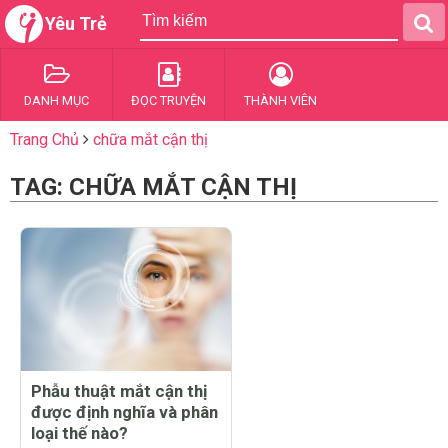
Yêu Trẻ
DANH MỤC
ĐỌC TRUYỆN
THÀNH VIÊN
Trang Chủ
chữa mắt cận thị
TAG: CHỮA MẮT CẬN THỊ
Phẫu thuật mắt cận thị
được định nghĩa và phân
loại thế nào?