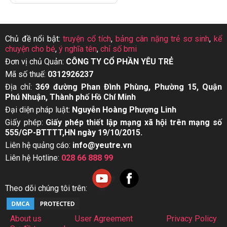
Chủ đề nổi bật:
truyện cổ tích
,
bảng cân nặng trẻ sơ sinh
,
kể
chuyện cho bé
,
ý nghĩa tên
,
chỉ số bmi
Đơn vị chủ Quản:
CÔNG TY CỔ PHẦN YÊU TRẺ
Mã số thuế:
0312926237
Địa chỉ:
369 đường Phan Đình Phùng, Phường 15, Quận
Phú Nhuận, Thành phố Hồ Chí Minh
Đại diện pháp luật:
Nguyễn Hoàng Phượng Linh
Giấy phép:
Giấy phép thiết lập mạng xã hội trên mạng số
555/GP-BTTTT,HN ngày 19/10/2015.
Liên hệ quảng cáo:
info@yeutre.vn
Liên hệ Hotline:
028 66 888 99
Theo dõi chúng tôi trên:
About us
User Agreement
Privacy Policy