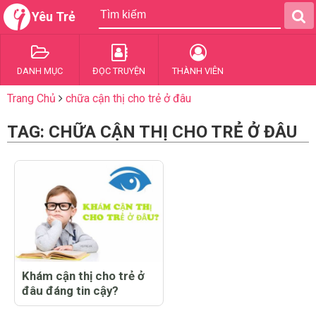
Yêu Trẻ
DANH MỤC
ĐỌC TRUYỆN
THÀNH VIÊN
Trang Chủ
chữa cận thị cho trẻ ở đâu
TAG: CHỮA CẬN THỊ CHO TRẺ Ở ĐÂU
Khám cận thị cho trẻ ở
đâu đáng tin cậy?