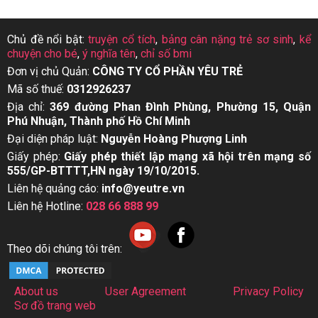
Chủ đề nổi bật:
truyện cổ tích
,
bảng cân nặng trẻ sơ sinh
,
kể
chuyện cho bé
,
ý nghĩa tên
,
chỉ số bmi
Đơn vị chủ Quản:
CÔNG TY CỔ PHẦN YÊU TRẺ
Mã số thuế:
0312926237
Địa chỉ:
369 đường Phan Đình Phùng, Phường 15, Quận
Phú Nhuận, Thành phố Hồ Chí Minh
Đại diện pháp luật:
Nguyễn Hoàng Phượng Linh
Giấy phép:
Giấy phép thiết lập mạng xã hội trên mạng số
555/GP-BTTTT,HN ngày 19/10/2015.
Liên hệ quảng cáo:
info@yeutre.vn
Liên hệ Hotline:
028 66 888 99
Theo dõi chúng tôi trên:
About us
User Agreement
Privacy Policy
Sơ đồ trang web