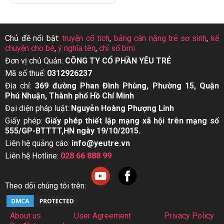
Chủ đề nổi bật:
truyện cổ tích
,
bảng cân nặng trẻ sơ sinh
,
kể
chuyện cho bé
,
ý nghĩa tên
,
chỉ số bmi
Đơn vị chủ Quản:
CÔNG TY CỔ PHẦN YÊU TRẺ
Mã số thuế:
0312926237
Địa chỉ:
369 đường Phan Đình Phùng, Phường 15, Quận
Phú Nhuận, Thành phố Hồ Chí Minh
Đại diện pháp luật:
Nguyễn Hoàng Phượng Linh
Giấy phép:
Giấy phép thiết lập mạng xã hội trên mạng số
555/GP-BTTTT,HN ngày 19/10/2015.
Liên hệ quảng cáo:
info@yeutre.vn
Liên hệ Hotline:
028 66 888 99
Theo dõi chúng tôi trên:
About us
User Agreement
Privacy Policy