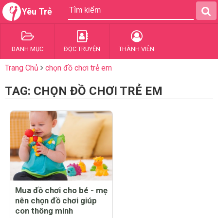
Yêu Trẻ
DANH MỤC
ĐỌC TRUYỆN
THÀNH VIÊN
Trang Chủ
chọn đồ chơi trẻ em
TAG: CHỌN ĐỒ CHƠI TRẺ EM
Mua đồ chơi cho bé - mẹ
nên chọn đồ chơi giúp
con thông minh