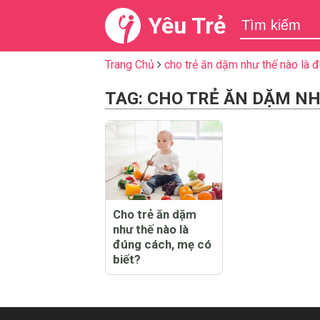
Yêu Trẻ
Trang Chủ
cho trẻ ăn dặm như thế nào là 
TAG: CHO TRẺ ĂN DẶM N
Cho trẻ ăn dặm
như thế nào là
đúng cách, mẹ có
biết?