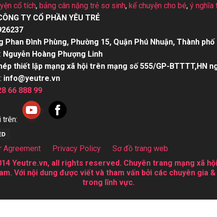
uyện cổ tích
,
bảng cân nặng trẻ sơ sinh
,
kể chuyện cho bé
,
ý nghĩa 
CÔNG TY CỔ PHẦN YÊU TRẺ
926237
g Phan Đình Phùng, Phường 15, Quận Phú Nhuận, Thành phố 
:
Nguyễn Hoàng Phượng Linh
hép thiết lập mạng xã hội trên mạng số 555/GP-BTTTT,HN n
:
info@yeutre.vn
28 66 888 99
 trên:
r Agreement
Privacy Policy
Sơ đồ trang web
14 Yeutre.vn, all rights reserved. Chuyên trang mạng xã hội
am. Với nội dung được viết và tham vấn bởi các chuyên gia &
trong lĩnh vực.