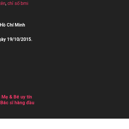
tên
,
chỉ số bmi
Hồ Chí Minh
gày 19/10/2015.
 Mẹ & Bé uy tín
 Bác sĩ hàng đầu