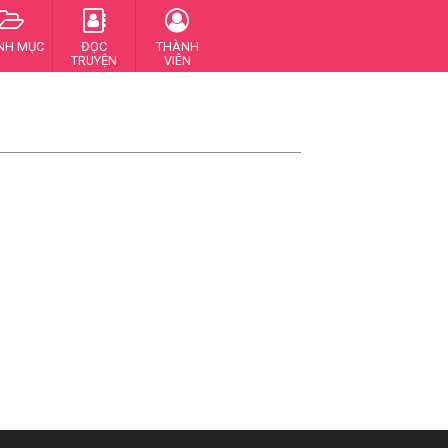
NH MỤC
ĐỌC
THÀNH
TRUYỆN
VIÊN