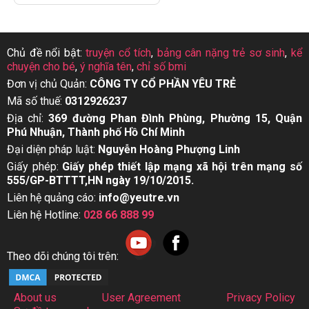
Chủ đề nổi bật:
truyện cổ tích
,
bảng cân nặng trẻ sơ sinh
,
kể
chuyện cho bé
,
ý nghĩa tên
,
chỉ số bmi
Đơn vị chủ Quản:
CÔNG TY CỔ PHẦN YÊU TRẺ
Mã số thuế:
0312926237
Địa chỉ:
369 đường Phan Đình Phùng, Phường 15, Quận
Phú Nhuận, Thành phố Hồ Chí Minh
Đại diện pháp luật:
Nguyễn Hoàng Phượng Linh
Giấy phép:
Giấy phép thiết lập mạng xã hội trên mạng số
555/GP-BTTTT,HN ngày 19/10/2015.
Liên hệ quảng cáo:
info@yeutre.vn
Liên hệ Hotline:
028 66 888 99
Theo dõi chúng tôi trên:
About us
User Agreement
Privacy Policy