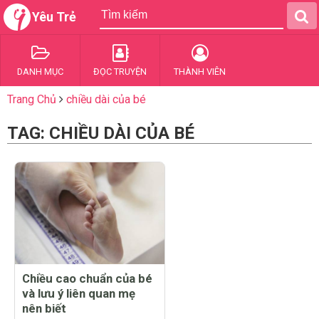
Yêu Trẻ
DANH MỤC
ĐỌC TRUYỆN
THÀNH VIÊN
Trang Chủ
chiều dài của bé
TAG: CHIỀU DÀI CỦA BÉ
Chiều cao chuẩn của bé
và lưu ý liên quan mẹ
nên biết