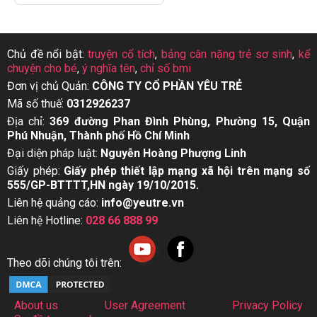
Chủ đề nổi bật:
truyện cổ tích
,
bảng cân nặng trẻ sơ sinh
,
kể
chuyện cho bé
,
ý nghĩa tên
,
chỉ số bmi
Đơn vị chủ Quản:
CÔNG TY CỔ PHẦN YÊU TRẺ
Mã số thuế:
0312926237
Địa chỉ:
369 đường Phan Đình Phùng, Phường 15, Quận
Phú Nhuận, Thành phố Hồ Chí Minh
Đại diện pháp luật:
Nguyễn Hoàng Phượng Linh
Giấy phép:
Giấy phép thiết lập mạng xã hội trên mạng số
555/GP-BTTTT,HN ngày 19/10/2015.
Liên hệ quảng cáo:
info@yeutre.vn
Liên hệ Hotline:
028 66 888 99
Theo dõi chúng tôi trên:
About us
User Agreement
Privacy Policy