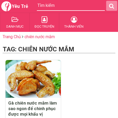
Yêu Trẻ
DANH MỤC
ĐỌC TRUYỆN
THÀNH VIÊN
Trang Chủ
chiên nước mắm
TAG: CHIÊN NƯỚC MẮM
Gà chiên nước mắm làm
sao ngon để chinh phục
được mọi khẩu vị