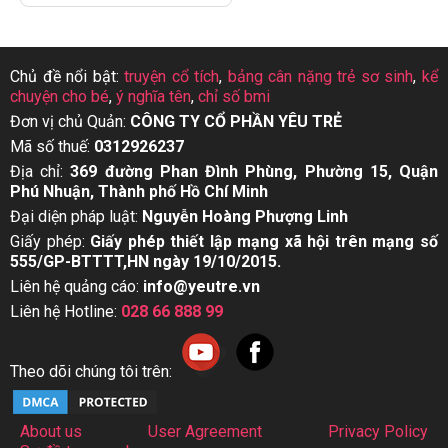
Chủ đề nổi bật:
truyện cổ tích
,
bảng cân nặng trẻ sơ sinh
,
kể
chuyện cho bé
,
ý nghĩa tên
,
chỉ số bmi
Đơn vị chủ Quản:
CÔNG TY CỔ PHẦN YÊU TRẺ
Mã số thuế:
0312926237
Địa chỉ:
369 đường Phan Đình Phùng, Phường 15, Quận
Phú Nhuận, Thành phố Hồ Chí Minh
Đại diện pháp luật:
Nguyễn Hoàng Phượng Linh
Giấy phép:
Giấy phép thiết lập mạng xã hội trên mạng số
555/GP-BTTTT,HN ngày 19/10/2015.
Liên hệ quảng cáo:
info@yeutre.vn
Liên hệ Hotline:
028 66 888 99
Theo dõi chúng tôi trên:
About us
User Agreement
Privacy Policy