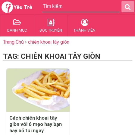
Yêu Trẻ
DANH MỤC
ĐỌC TRUYỆN
THÀNH VIÊN
Trang Chủ
chiên khoai tây giòn
TAG: CHIÊN KHOAI TÂY GIÒN
Cách chiên khoai tây
giòn với 6 mẹo hay bạn
hãy bỏ túi ngay