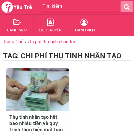
Yêu Trẻ
DANH MỤC
ĐỌC TRUYỆN
THÀNH VIÊN
Trang Chủ
chi phí thụ tinh nhân tạo
TAG: CHI PHÍ THỤ TINH NHÂN TẠO
Thụ tinh nhân tạo hết
bao nhiêu tiền và quy
trình thực hiện mất bao