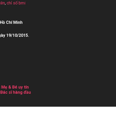
tên
,
chỉ số bmi
Hồ Chí Minh
gày 19/10/2015.
 Mẹ & Bé uy tín
 Bác sĩ hàng đầu