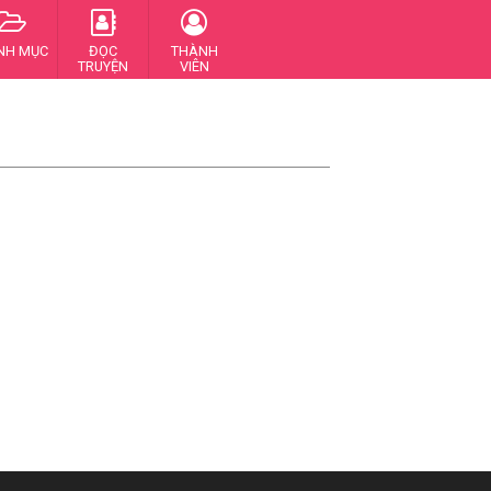
NH MỤC
ĐỌC
THÀNH
TRUYỆN
VIÊN