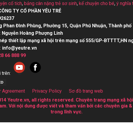
uyện cổ tích
,
bảng cân nặng trẻ sơ sinh
,
kể chuyện cho bé
,
ý nghĩa 
CÔNG TY CỔ PHẦN YÊU TRẺ
926237
g Phan Đình Phùng, Phường 15, Quận Phú Nhuận, Thành phố 
:
Nguyễn Hoàng Phượng Linh
hép thiết lập mạng xã hội trên mạng số 555/GP-BTTTT,HN n
:
info@yeutre.vn
28 66 888 99
 trên:
r Agreement
Privacy Policy
Sơ đồ trang web
14 Yeutre.vn, all rights reserved. Chuyên trang mạng xã hội
am. Với nội dung được viết và tham vấn bởi các chuyên gia &
trong lĩnh vực.